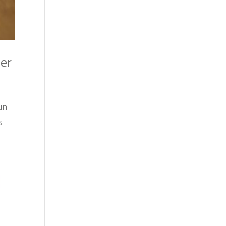
ber
un
s