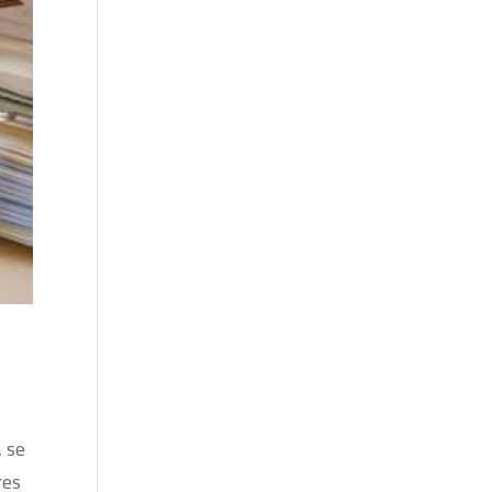
, se
res